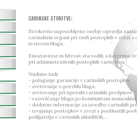
CARINSKE STORITVE:
Strokovno usposobljeno osebje opravlja zast
carinskimi organi pri vseh postopkih v zvezi 
in izvozu blaga.
Enostavnost in hitrost sta vodili, s katerima ž
pri administrativnih postopkih carinjenja.
Nudimo tudi:
- polaganje garancije v carinskih postopkih,
- svetovanje o poreklu blaga,
- svetovanje pri uporabi carinskih predpisov,
- razvrščanje blaga po kombinirani nomenklatur
- dodatne informacije za izvedbo carinskih po
- izvajanje postopkov v zvezi s pooblastili po
pošiljatelja v carinskih skladiščih,…