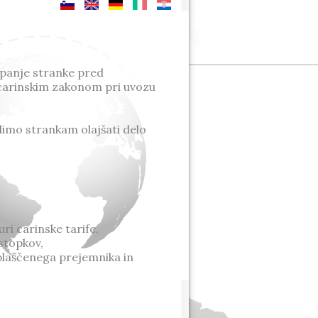
opanje stranke pred
s carinskim zakonom pri uvozu
elimo strankam olajšati delo
i carinske tarife,
stopkov,
oblaščenega prejemnika in