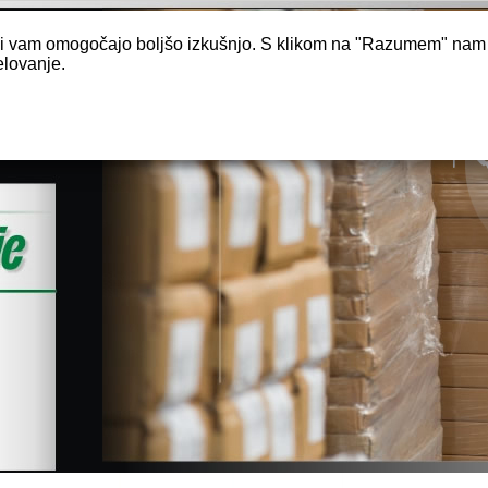
, ki vam omogočajo boljšo izkušnjo. S klikom na "Razumem" na
elovanje.