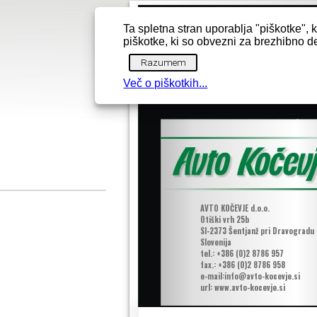
Ta spletna stran uporablja "piškotke"
piškotke, ki so obvezni za brezhibno d
Razumem
Več o piškotkih...
AVTO KOČEVJE d.o.o.
Otiški vrh 25b
SI-2373 Šentjanž pri Dravogradu
Slovenija
tel.: +386 (0)2 8786 957
fax.: +386 (0)2 8786 958
e-mail:
info@avto-kocevje.si
url: www.avto-kocevje.si